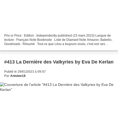
Prix or Price : Edition : Independently published (15 mars 2023) Langue de
lecture : Français Note Booknode : Liste de Diamant Note Amazon, Babelio,
Goodreads : Résumé : Tout ce que Lilou a toujours voulu, c'est voir ses
cauchemars disparaître. Pourtant,...
#413 La Dernière des Valkyries by Eva De Kerlan
Publié le 29/01/2023 à 09:57
Par
Antoine18