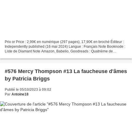
Prix or Price : 2,99€ en numérique (297 pages), 17,90€ en broché Éditeur :
Independently published (16 mai 2024) Langue : Français Note Booknode :
Liste de Diamant Note Amazon, Babelio, Goodreads : Quatrième de
couverture Valério est né loup-garou. Il...
#576 Mercy Thompson #13 La faucheuse d'âmes
by Patricia Briggs
Publié le 05/10/2023 à 09:02
Par
Antoine18