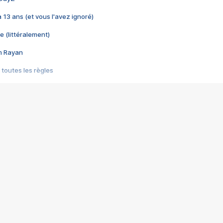
 a 13 ans (et vous l'avez ignoré)
e (littéralement)
im Rayan
 toutes les règles
s les jeux vidéo
us choquant de Rockstar ? - Le scandale BULLY
e plus moche de Steam
du RÊVE tourne au CAUCHEMAR
pendant 8 heures
it… à tort
umiliés par un jeu vidéo
ire - Final Fantasy 8