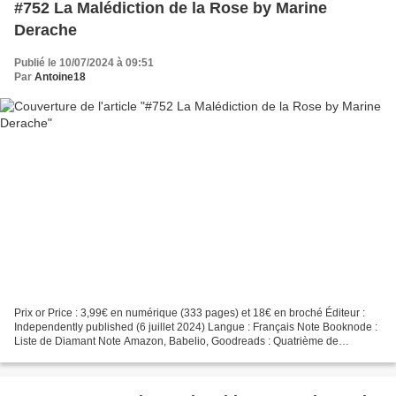
#752 La Malédiction de la Rose by Marine
Derache
Publié le 10/07/2024 à 09:51
Par
Antoine18
Prix or Price : 3,99€ en numérique (333 pages) et 18€ en broché Éditeur :
Independently published (6 juillet 2024) Langue : Français Note Booknode :
Liste de Diamant Note Amazon, Babelio, Goodreads : Quatrième de
couverture Anna est une jeune femme au...