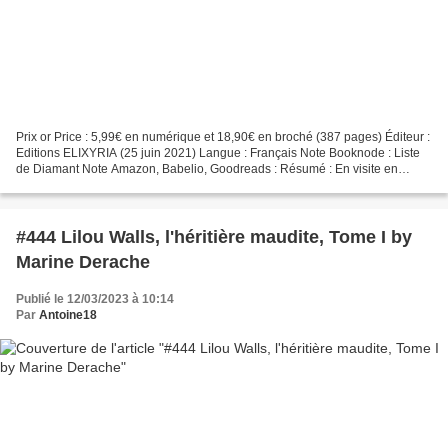
Prix or Price : 5,99€ en numérique et 18,90€ en broché (387 pages) Éditeur :
Editions ELIXYRIA (25 juin 2021) Langue : Français Note Booknode : Liste
de Diamant Note Amazon, Babelio, Goodreads : Résumé : En visite en
France dans sa famille, Alya fait...
#444 Lilou Walls, l'héritière maudite, Tome I by
Marine Derache
Publié le 12/03/2023 à 10:14
Par
Antoine18