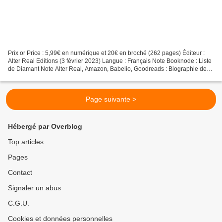
Prix or Price : 5,99€ en numérique et 20€ en broché (262 pages) Éditeur :
Alter Real Editions (3 février 2023) Langue : Français Note Booknode : Liste
de Diamant Note Alter Real, Amazon, Babelio, Goodreads : Biographie de
l'auteure : Eva de Kerlan est...
Page suivante >
Hébergé par Overblog
Top articles
Pages
Contact
Signaler un abus
C.G.U.
Cookies et données personnelles