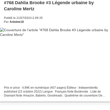
#768 Dahlia Brooke #3 Légende urbaine by
Caroline Mertz
Publié le 21/07/2024 à 09:35
Par
Antoine18
Prix or price : 4,99€ en numérique (407 pages) Éditeur : Independently
published (22 octobre 2022) Langue : Français Note Booknode : Liste de
Diamant Note Amazon, Babelio, Goodreads : Quatrième de couverture Des
emmerdes jusqu’au cou. Une relation compliquée....