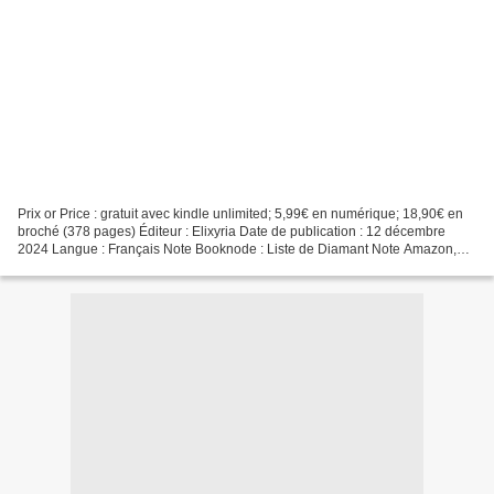
Prix or Price : gratuit avec kindle unlimited; 5,99€ en numérique; 18,90€ en
broché (378 pages) Éditeur : Elixyria Date de publication : 12 décembre
2024 Langue : Français Note Booknode : Liste de Diamant Note Amazon,
Babelio, Goodreads : 5* Quatrième...