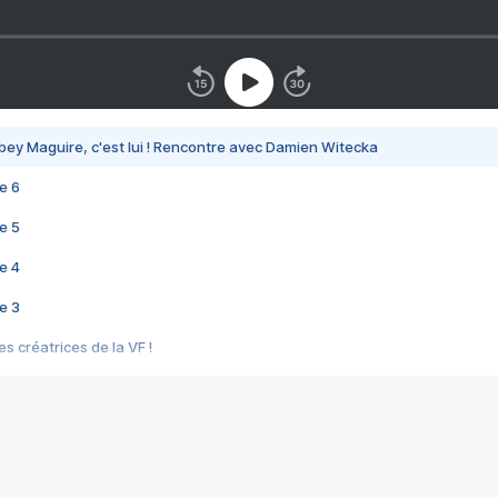
bey Maguire, c'est lui ! Rencontre avec Damien Witecka
e 6
e 5
e 4
e 3
s créatrices de la VF !
e 2
e 1
e Mektoub My Love arrive enfin ! Rencontre avec Shaïn Boumedine et Sal