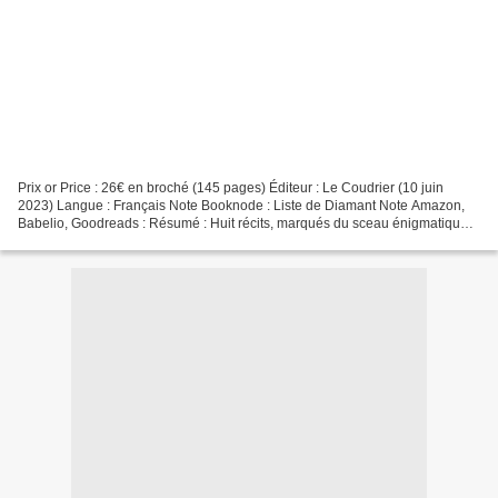
Prix or Price : 26€ en broché (145 pages) Éditeur : Le Coudrier (10 juin
2023) Langue : Français Note Booknode : Liste de Diamant Note Amazon,
Babelio, Goodreads : Résumé : Huit récits, marqués du sceau énigmatique
d’improbables alexandrins holorimes....