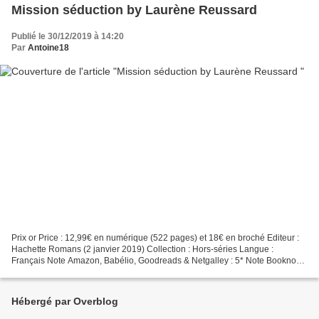
Mission séduction by Laurène Reussard
Publié le 30/12/2019 à 14:20
Par
Antoine18
Prix or Price : 12,99€ en numérique (522 pages) et 18€ en broché Editeur :
Hachette Romans (2 janvier 2019) Collection : Hors-séries Langue :
Français Note Amazon, Babélio, Goodreads & Netgalley : 5* Note Booknode
: Liste de diamant Note Livraddict :...
Hébergé par Overblog