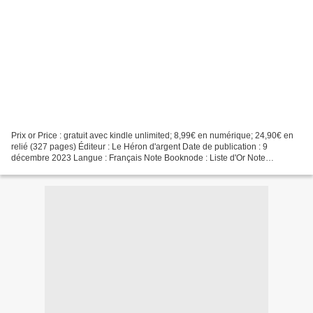
Prix or Price : gratuit avec kindle unlimited; 8,99€ en numérique; 24,90€ en
relié (327 pages) Éditeur : Le Héron d'argent Date de publication : 9
décembre 2023 Langue : Français Note Booknode : Liste d'Or Note
Ammazon, Babelio, Goodreads : 4* Biographie...