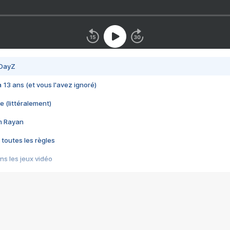
 DayZ
 a 13 ans (et vous l'avez ignoré)
e (littéralement)
im Rayan
 toutes les règles
s les jeux vidéo
us choquant de Rockstar ? - Le scandale BULLY
e plus moche de Steam
du RÊVE tourne au CAUCHEMAR