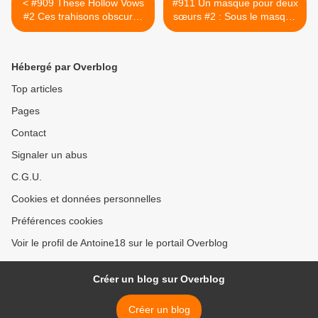
< #909 These Hollow Vows
#911 Un masque pour deux
#2 Ces trahisons obscures
sœurs #2 : Sous le masque
by Lexi Ryan
d'Élisabeth by Jc Staignier >
Hébergé par Overblog
Top articles
Pages
Contact
Signaler un abus
C.G.U.
Cookies et données personnelles
Préférences cookies
Voir le profil de Antoine18 sur le portail Overblog
Créer un blog sur Overblog
Créer un blog