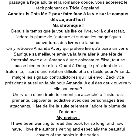
passage à l'âge adulte et la romance douce, vous adorerez le
récit poignant de Tricia Copeland.
Achetez Is This Me ? pour faire face à la vie sur le campus
dès aujourd'hui !
Ma chronique :
Depuis le temps que je voulais lire ce livre, voilà qui est fait,
j'adore la plume de l'auteure et surtout les magnifiques
couvertures des livres de la série.
On y retrouve Amanda Avery qui préfère lire qu'à boire un verre.
Sauf que sa meilleure amie va la faire aller à une fête de
fraternité avec elle. Amanda à une colocataire Elise, tout se
passe bien entre elles. Quant à Doug, le président de la
fraternité, il sort d'une relation difficile et à un faible pour Amanda
malgré les signaux contradictoires qu'il lui envoi. Zack vice
président à aussi un faible pour Amanda. A qui des deux ouvrira t-
elle son cœur?
Un livre lu d'une traite tellement j'ai accroché à l'histoire si
prenante, captivante, addictive avec des personnages très
attachants. Hâte de lire la suite tellement j'adore la plume de
l'auteure.
My review :
I have been wanting to read this book for so long, and now I
have, I love the author's writing and especially the beautiful
covers of the books in the series.