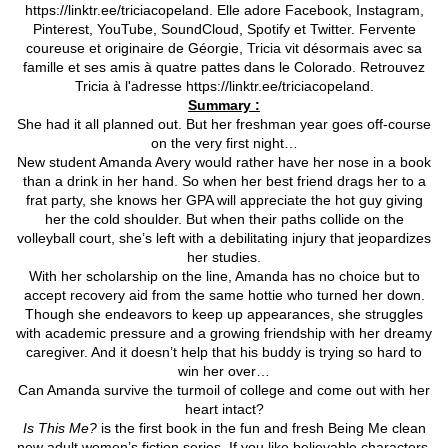
https://linktr.ee/triciacopeland. Elle adore Facebook, Instagram,
Pinterest, YouTube, SoundCloud, Spotify et Twitter. Fervente
coureuse et originaire de Géorgie, Tricia vit désormais avec sa
famille et ses amis à quatre pattes dans le Colorado. Retrouvez
Tricia à l'adresse https://linktr.ee/triciacopeland.
Summary :
She had it all planned out. But her freshman year goes off-course
on the very first night…
New student Amanda Avery would rather have her nose in a book
than a drink in her hand. So when her best friend drags her to a
frat party, she knows her GPA will appreciate the hot guy giving
her the cold shoulder. But when their paths collide on the
volleyball court, she’s left with a debilitating injury that jeopardizes
her studies.
With her scholarship on the line, Amanda has no choice but to
accept recovery aid from the same hottie who turned her down.
Though she endeavors to keep up appearances, she struggles
with academic pressure and a growing friendship with her dreamy
caregiver. And it doesn’t help that his buddy is trying so hard to
win her over…
Can Amanda survive the turmoil of college and come out with her
heart intact?
Is This Me?
is the first book in the fun and fresh Being Me clean
new adult women’s fiction series. If you like believable characters,