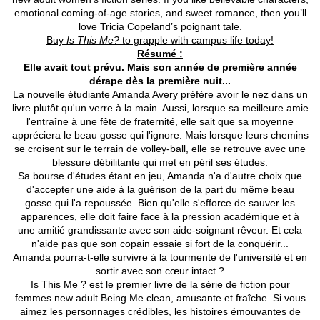
emotional coming-of-age stories, and sweet romance, then you’ll
love Tricia Copeland’s poignant tale.
Buy
Is This Me?
to grapple with campus life today!
Résumé :
Elle avait tout prévu. Mais son année de première année
dérape dès la première nuit...
La nouvelle étudiante Amanda Avery préfère avoir le nez dans un
livre plutôt qu'un verre à la main. Aussi, lorsque sa meilleure amie
l'entraîne à une fête de fraternité, elle sait que sa moyenne
appréciera le beau gosse qui l'ignore. Mais lorsque leurs chemins
se croisent sur le terrain de volley-ball, elle se retrouve avec une
blessure débilitante qui met en péril ses études.
Sa bourse d'études étant en jeu, Amanda n'a d'autre choix que
d'accepter une aide à la guérison de la part du même beau
gosse qui l'a repoussée. Bien qu'elle s'efforce de sauver les
apparences, elle doit faire face à la pression académique et à
une amitié grandissante avec son aide-soignant rêveur. Et cela
n'aide pas que son copain essaie si fort de la conquérir...
Amanda pourra-t-elle survivre à la tourmente de l'université et en
sortir avec son cœur intact ?
Is This Me ? est le premier livre de la série de fiction pour
femmes new adult Being Me clean, amusante et fraîche. Si vous
aimez les personnages crédibles, les histoires émouvantes de