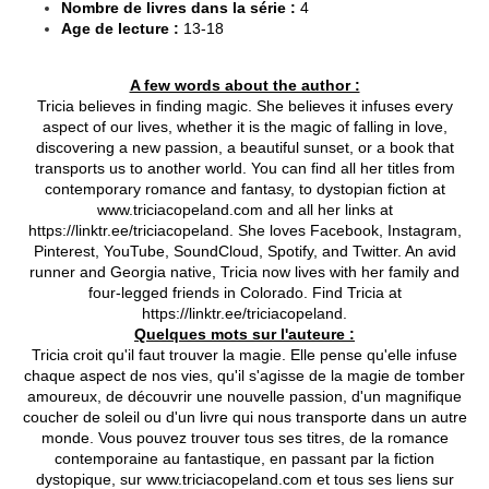
Nombre de livres dans la série :
4
Age de lecture :
13-18
A few words about the author :
Tricia believes in finding magic. She believes it infuses every
aspect of our lives, whether it is the magic of falling in love,
discovering a new passion, a beautiful sunset, or a book that
transports us to another world. You can find all her titles from
contemporary romance and fantasy, to dystopian fiction at
www.triciacopeland.com and all her links at
https://linktr.ee/triciacopeland. She loves Facebook, Instagram,
Pinterest, YouTube, SoundCloud, Spotify, and Twitter. An avid
runner and Georgia native, Tricia now lives with her family and
four-legged friends in Colorado. Find Tricia at
https://linktr.ee/triciacopeland.
Quelques mots sur l'auteure :
Tricia croit qu'il faut trouver la magie. Elle pense qu'elle infuse
chaque aspect de nos vies, qu'il s'agisse de la magie de tomber
amoureux, de découvrir une nouvelle passion, d'un magnifique
coucher de soleil ou d'un livre qui nous transporte dans un autre
monde. Vous pouvez trouver tous ses titres, de la romance
contemporaine au fantastique, en passant par la fiction
dystopique, sur www.triciacopeland.com et tous ses liens sur