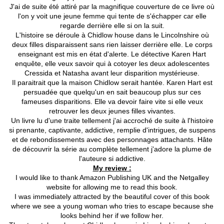
J'ai de suite été attiré par la magnifique couverture de ce livre où
l'on y voit une jeune femme qui tente de s'échapper car elle
regarde derrière elle si on la suit.
L'histoire se déroule à Chidlow house dans le Lincolnshire où
deux filles disparaissent sans rien laisser derrière elle. Le corps
enseignant est mis en état d'alerte. Le détective Karen Hart
enquête, elle veux savoir qui à cotoyer les deux adolescentes
Cressida et Natasha avant leur disparition mystérieuse.
Il paraitrait que la maison Chidlow serait hantée. Karen Hart est
persuadée que quelqu'un en sait beaucoup plus sur ces
fameuses disparitions. Elle va devoir faire vite si elle veux
retrouver les deux jeunes filles vivantes.
Un livre lu d'une traite tellement j'ai accroché de suite à l'histoire
si prenante, captivante, addictive, remplie d'intrigues, de suspens
et de rebondissements avec des personnages attachants. Hâte
de découvrir la série au complète tellement j'adore la plume de
l'auteure si addictive.
My review :
I would like to thank Amazon Publishing UK and the Netgalley
website for allowing me to read this book.
I was immediately attracted by the beautiful cover of this book
where we see a young woman who tries to escape because she
looks behind her if we follow her.