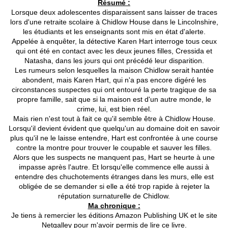
Résumé :
Lorsque deux adolescentes disparaissent sans laisser de traces
lors d'une retraite scolaire à Chidlow House dans le Lincolnshire,
les étudiants et les enseignants sont mis en état d'alerte.
Appelée à enquêter, la détective Karen Hart interroge tous ceux
qui ont été en contact avec les deux jeunes filles, Cressida et
Natasha, dans les jours qui ont précédé leur disparition.
Les rumeurs selon lesquelles la maison Chidlow serait hantée
abondent, mais Karen Hart, qui n'a pas encore digéré les
circonstances suspectes qui ont entouré la perte tragique de sa
propre famille, sait que si la maison est d'un autre monde, le
crime, lui, est bien réel.
Mais rien n'est tout à fait ce qu'il semble être à Chidlow House.
Lorsqu'il devient évident que quelqu'un au domaine doit en savoir
plus qu'il ne le laisse entendre, Hart est confrontée à une course
contre la montre pour trouver le coupable et sauver les filles.
Alors que les suspects ne manquent pas, Hart se heurte à une
impasse après l'autre. Et lorsqu'elle commence elle aussi à
entendre des chuchotements étranges dans les murs, elle est
obligée de se demander si elle a été trop rapide à rejeter la
réputation surnaturelle de Chidlow.
Ma chronique :
Je tiens à remercier les éditions Amazon Publishing UK et le site
Netgalley pour m'avoir permis de lire ce livre.