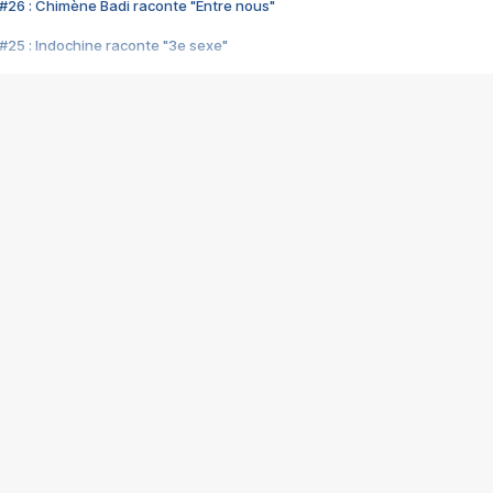
#26 : Chimène Badi raconte "Entre nous"
#25 : Indochine raconte "3e sexe"
#24 : Zaho raconte "C'est chelou"
#23 : Patrick Bruel raconte "Au café des délices"
#22 : Kyo raconte "Le chemin"
#21 : Nolwenn Leroy raconte "Cassé"
#20 : Patrick Hernandez raconte "Born to be alive"
#19 : Lorie raconte "Près de moi"
#18 : Michael Jones raconte "A nos actes manqués" (avec Jean-Jacque
#17 : Khaled raconte "Aïcha"
#16 : Corneille raconte "Parce qu'on vient de loin"
#15 : Indochine raconte "L'aventurier"
14 : Lorie raconte "Sur un air latino"