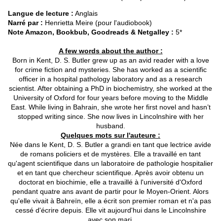
Langue de lecture :
Anglais
Narré par :
Henrietta Meire (pour l'audiobook)
Note Amazon, Bookbub, Goodreads & Netgalley :
5*
A few words about the author :
Born in Kent, D. S. Butler grew up as an avid reader with a love
for crime fiction and mysteries. She has worked as a scientific
officer in a hospital pathology laboratory and as a research
scientist. After obtaining a PhD in biochemistry, she worked at the
University of Oxford for four years before moving to the Middle
East. While living in Bahrain, she wrote her first novel and hasn’t
stopped writing since. She now lives in Lincolnshire with her
husband.
Quelques mots sur l'auteure :
Née dans le Kent, D. S. Butler a grandi en tant que lectrice avide
de romans policiers et de mystères. Elle a travaillé en tant
qu'agent scientifique dans un laboratoire de pathologie hospitalier
et en tant que chercheur scientifique. Après avoir obtenu un
doctorat en biochimie, elle a travaillé à l'université d'Oxford
pendant quatre ans avant de partir pour le Moyen-Orient. Alors
qu'elle vivait à Bahreïn, elle a écrit son premier roman et n'a pas
cessé d'écrire depuis. Elle vit aujourd'hui dans le Lincolnshire
avec son mari.